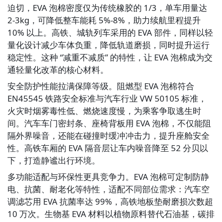
迫切，EVA 泡棉密度仅为传统橡胶的 1/3，单车用量达 
2-3kg，可降低整车能耗 5%-8%，助力续航里程提升 
10% 以上。高铁、城轨列车采用的 EVA 部件，同样以轻
量化设计减少车体负重，降低轨道磨损，同时提升运行
稳定性。这种 “减重不减质” 的特性，让 EVA 泡棉成为交
通轻量化改革的核心材料。
安全防护性能拉满保障等级。阻燃型 EVA 泡棉符合 
EN45545 铁路安全标准与汽车行业 VW 50105 标准，
火灾时烟雾毒性低、燃烧速度慢，为乘客争取逃生时
间。汽车车门密封条、座椅背板用 EVA 泡棉，不仅能阻
隔外界噪音，还能在碰撞时缓冲冲击力，提升座舱安全
性。高铁车厢的 EVA 隔音层让车内噪音降至 52 分贝以
下，打造静谧出行环境。
多功能适配与环保性更具竞争力。EVA 泡棉可定制防静
电、抗菌、耐老化等特性，适配不同部位需求：汽车空
调滤芯用 EVA 抗菌率达 99%，高铁地板垫耐磨损次数超 
10 万次。生物基 EVA 材料以植物原料替代石油基，碳排