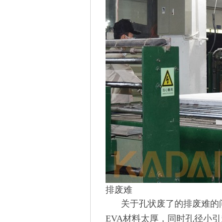
排废难
关于孔状废了的排废难的
EVA材料太厚，同时孔径小