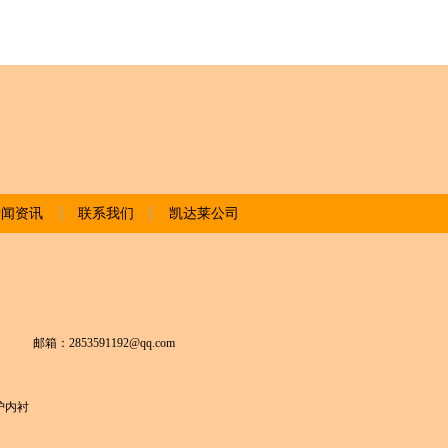
新闻资讯
联系我们
凯达莱公司
内
邮箱：2853591192@qq.com
护内衬