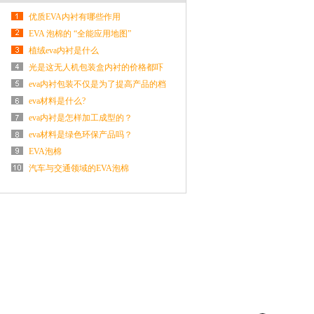
优质EVA内衬有哪些作用
EVA 泡棉的 “全能应用地图”
植绒eva内衬是什么
光是这无人机包装盒内衬的价格都吓
到我了
eva内衬包装不仅是为了提高产品的档
次
eva材料是什么?
eva内衬是怎样加工成型的？
eva材料是绿色环保产品吗？
EVA泡棉
汽车与交通领域的EVA泡棉