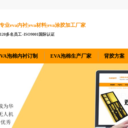
专业eva内衬|eva材料|eva涂胶加工厂家
-120多名员工 -ISO9001国际认证
EVA泡棉内衬订制
EVA泡棉生产厂家
背胶方案
凯达莱公司
公司实力
合作客户
荣誉资质