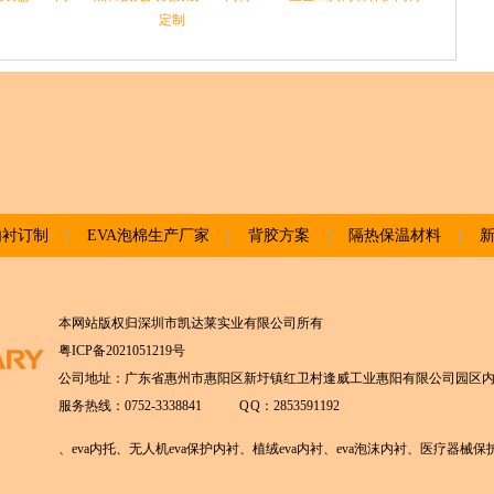
定制
内衬订制
EVA泡棉生产厂家
背胶方案
隔热保温材料
关于我们
合作伙伴
本网站版权归深圳市凯达莱实业有限公司所有
粤ICP备2021051219号
公司地址：广东省惠州市惠阳区新圩镇红卫村逢威工业惠阳有限公司园区
服务热线：0752-3338841
Q Q：2853591192
、eva内托、无人机eva保护内衬、植绒eva内衬、eva泡沫内衬、医疗器械保